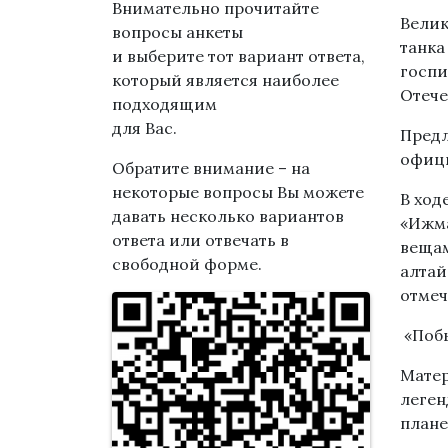
Внимательно прочитайте
Велик
вопросы анкеты
танка
и выберите тот вариант ответа,
госпи
который является наиболее
Отече
подходящим
для Вас.
Предл
офици
Обратите внимание – на
некоторые вопросы Вы можете
В ход
давать несколько вариантов
«Ижма
ответа или отвечать в
вещам
свободной форме.
алтай
отмеч
«Побы
Матер
леген
плане