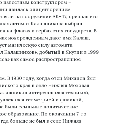
о известным конструктором –
ний явилась олицетворением
иняли на вооружение АК-47, признав его
анах автомат Калашникова выбран
 на флагах и гербах этих государств. В
анах новорожденным дают имя Калаш,
дует магическую силу автомата
л Калашников», добытый в Якутии в 1999
сса» как самое распространенное
м. В 1930 году, когда отец Михаила был
айского края в село Нижняя Моховая
Калашников интересовался техникой,
 увлекался геометрией и физикой,
ра были ссыльные политические
ое образование. По окончании 7-го
огда больше не был в селе Нижняя