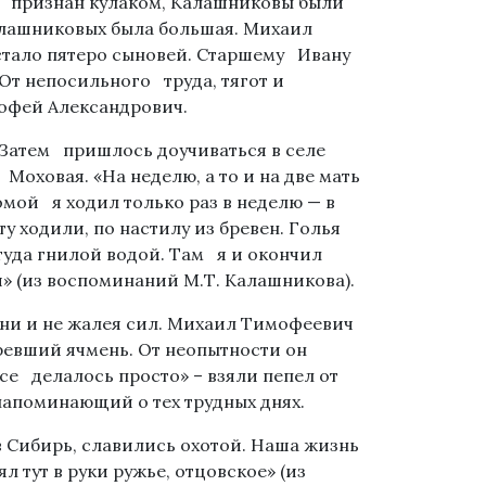
ыл признан кулаком, Калашниковы были
алашниковых была большая. Михаил
стало пятеро сыновей. Старшему Ивану
. От непосильного труда, тягот и
офей Александрович.
 Затем пришлось доучиваться в селе
Моховая. «На неделю, а то и на две мать
омой я ходил только раз в неделю — в
у ходили, по настилу из бревен. Голья
туда гнилой водой. Там я и окончил
я» (из воспоминаний М.Т. Калашникова).
ени и не жалея сил. Михаил Тимофеевич
ревший ячмень. От неопытности он
все делалось просто» – взяли пепел от
напоминающий о тех трудных днях.
в Сибирь, славились охотой. Наша жизнь
 тут в руки ружье, отцовское» (из