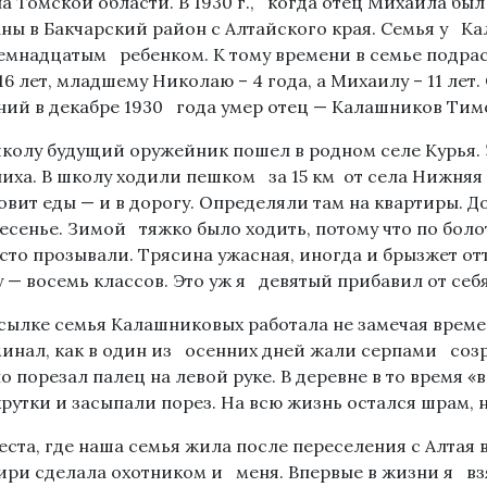
а Томской области. В 1930 г., когда отец Михаила б
ны в Бакчарский район с Алтайского края. Семья у К
емнадцатым ребенком. К тому времени в семье подра
16 лет, младшему Николаю – 4 года, а Михаилу – 11 лет
ий в декабре 1930 года умер отец — Калашников Тим
школу будущий оружейник пошел в родном селе Курья.
иха. В школу ходили пешком за 15 км от села Нижняя 
овит еды — и в дорогу. Определяли там на квартиры. Д
есенье. Зимой тяжко было ходить, потому что по болот
сто прозывали. Трясина ужасная, иногда и брызжет от
 — восемь классов. Это уж я девятый прибавил от себ
ссылке семья Калашниковых работала не замечая врем
инал, как в один из осенних дней жали серпами соз
о порезал палец на левой руке. В деревне в то время «
рутки и засыпали порез. На всю жизнь остался шрам, 
еста, где наша семья жила после переселения с Алтая 
ири сделала охотником и меня. Впервые в жизни я взял