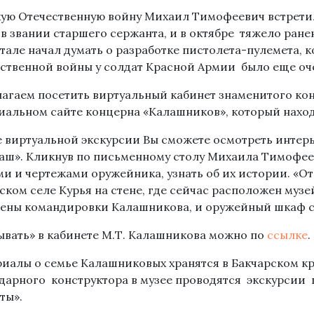
ую Отечественную войну Михаил Тимофеевич встретил 
 в звании старшего сержанта, и в октябре тяжело ране
тале начал думать о разработке пистолета-пулемета, 
ственной войны у солдат Красной Армии было еще оч
агаем посетить виртуальный кабинет знаменитого кон
альном сайте концерна «Калашников», который находи
е виртуальной экскурсии Вы сможете осмотреть интерь
ш». Кликнув по письменному столу Михаила Тимофее
и и чертежами оружейника, узнать об их истории. «
ском селе Курья на стене, где сейчас расположен музе
ены командировки Калашникова, и оружейный шкаф с
вать» в кабинете М.Т. Калашникова можно по
ссылке
.
иалы о семье Калашниковых хранятся в Бакчарском кр
дарного конструктора в музее проводятся экскурсии
ты».