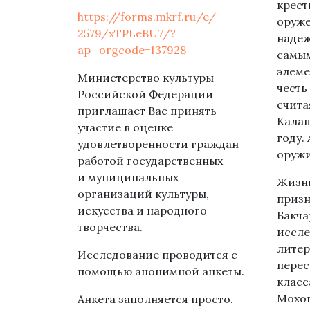
крест
https://forms.mkrf.ru/e/
оруже
2579/xTPLeBU7/?
надеж
ap_orgcode=137928
самым
элеме
Министерство культуры
честь
Российской Федерации
счита
приглашает Вас принять
Калаш
участие в оценке
году.
удовлетворенности граждан
оружи
работой государственных
и муниципальных
Жизнь
организаций культуры,
призн
искусства и народного
Бакча
творчества.
иссле
литер
Исследование проводится с
перес
помощью анонимной анкеты.
класс
Мохов
Анкета заполняется просто.