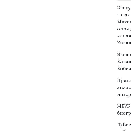
Экску
же дл
Михаи
о том
влиян
Калаш
Экспо
Калаш
Кобел
Пригл
атмос
интер
МБУК 
биогр
1) Вс