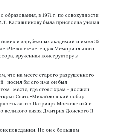
о образования, в 1971 г. по совокупности
.Т. Калашникову была присвоена учёная
ийских и зарубежных академий и имел 35
але «Человек-легенда» Мемориального
сора, врученная конструктору в
м, что на месте старого разрушенного
ый носил бы его имя он был
 том месте, где стоял храм – должен
 открыт Свято-Михайловский собор,
рность за это Патриарх Московский и
о великого князя Дмитрия Донского II
роисповедании. Но он с большим