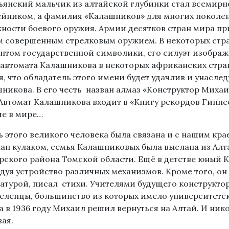
ьянский мальчик из алтайской глубинки стал всемирн
йником, а фамилия «Калашников» для многих поколе
ности боевого оружия. Армии десятков стран мира пр
 совершенным стрелковым оружием. В некоторых стр
нтом государственной символики, его силуэт изображен
 автомата Калашникова в некоторых африканских стр
я, что обладатель этого имени будет удачлив и унасле
никова. В его честь назван алмаз «Конструктор Михаи
 Автомат Калашникова входит в «Книгу рекордов Гинне
е в мире…
 этого великого человека была связана и с нашим крае
ан кулаком, семья Калашниковых была выслана из Алт
рского района Томской области. Ещё в детстве юный 
дуя устройство различных механизмов. Кроме того, он
атурой, писал стихи. Учителями будущего конструкто
еленцы, большинство из которых имело университетск
а в 1936 году Михаил решил вернуться на Алтай. И ник
ая.