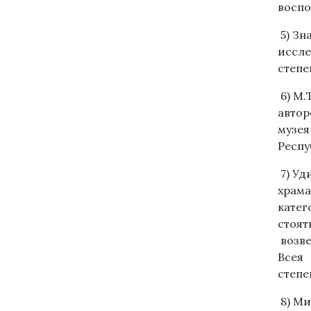
воспо
5) Зн
иссле
степе
6) М.
автор
музея
Респу
7) Уд
храма
катег
стоят
возве
Всея 
степе
8) Ми