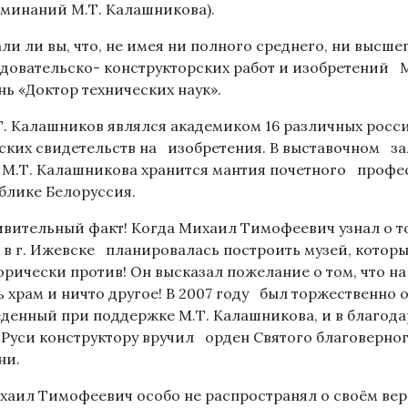
минаний М.Т. Калашникова).
али ли вы, что, не имея ни полного среднего, ни высшег
довательско- конструкторских работ и изобретений М
нь «Доктор технических наук».
Т. Калашников являлся академиком 16 различных росс
ских свидетельств на изобретения. В выставочном з
 М.Т. Калашникова хранится мантия почетного профес
блике Белоруссия.
ивительный факт! Когда Михаил Тимофеевич узнал о то
 в г. Ижевске планировалась построить музей, котор
орически против! Он высказал пожелание о том, что на
ь храм и ничто другое! В 2007 году был торжественно
денный при поддержке М.Т. Калашникова, и в благода
Руси конструктору вручил орден Святого благоверног
ни.
хаил Тимофеевич особо не распространял о своём ве