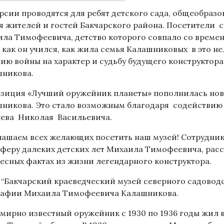
рсии проводятся для ребят детского сада, общеобразов
я жителей и гостей Бакчарского района. Посетители с
ла Тимофеевича, детство которого совпало со време
, как он учился, как жила семья Калашниковых в это н
ию войны на характер и судьбу будущего конструктор
никова.
зиция «Лучший оружейник планеты» пополнилась нов
никова. Это стало возможным благодаря содействию 
ева Николая Васильевича.
ашаем всех желающих посетить наш музей! Сотрудники
феру далеких детских лет Михаила Тимофеевича, расс
есных фактах из жизни легендарного конструктора.
“Бакчарский краеведческий музей северного садовод
афии Михаила Тимофеевича Калашникова.
емирно известный оружейник с 1930 по 1936 годы жил 