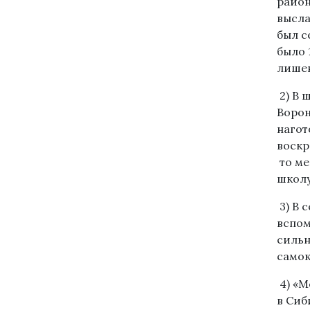
район
высла
был с
было 
лишен
2) В 
Ворон
нагот
воскр
то ме
школу
3) В 
вспом
сильн
самок
4) «М
в Сиб