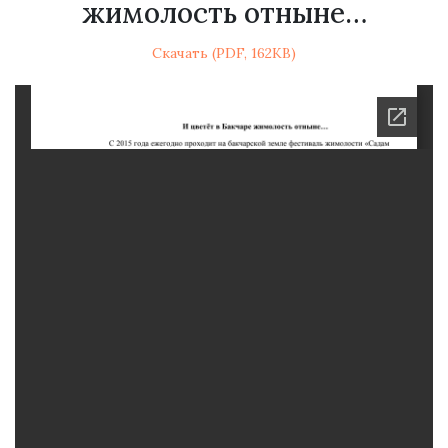
жимолость отныне…
Скачать (PDF, 162KB)